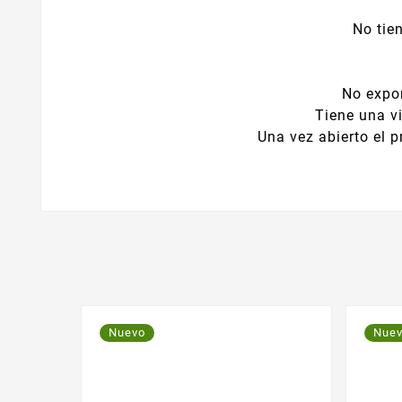
No tie
No expon
Tiene una v
Una vez abierto el p
Nuevo
Nue