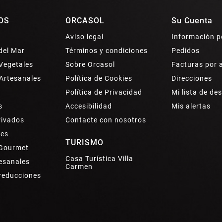
OS
ORCASOL
Su Cuenta
Aviso legal
Información p
del Mar
Términos y condiciones
Pedidos
Vegetales
Sobre Orcasol
Facturas por 
Artesanales
Política de Cookies
Direcciones
Política de Privacidad
Mi lista de de
s
Accesibilidad
Mis alertas
rivados
Contacte con nosotros
tes
TURISMO
 Gourmet
Casa Turística Villa
esanales
Carmen
 reducciones