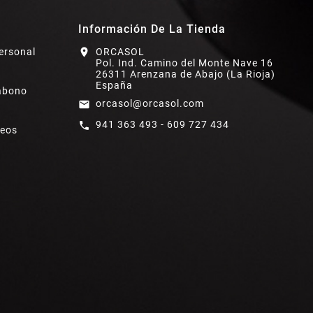
Información De La Tienda
ersonal
location_on
ORCASOL
Pol. Ind. Camino del Monte Nave 16
26311 Arenzana de Abajo (La Rioja)
España
abono
orcasol@orcasol.com
email
941 363 493 - 609 727 434
call
seos