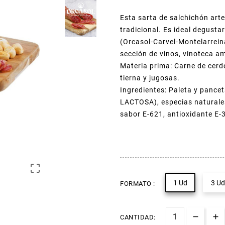
Esta sarta de salchichón art
tradicional. Es ideal degusta
(Orcasol-Carvel-Montelarreina
sección de vinos, vinoteca a
Materia prima: Carne de cerdo
tierna y jugosas.
Ingredientes: Paleta y pance
LACTOSA), especias naturales,
sabor E-621, antioxidante E-

1 Ud
3 Ud
FORMATO :
CANTIDAD: