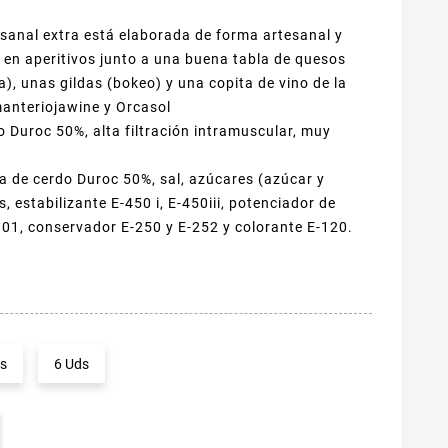
esanal extra está elaborada de forma artesanal y
r en aperitivos junto a una buena tabla de quesos
), unas gildas (bokeo) y una copita de vino de la
manteriojawine y Orcasol
 Duroc 50%, alta filtración intramuscular, muy
ta de cerdo Duroc 50%, sal, azúcares (azúcar y
 estabilizante E-450 i, E-450iii, potenciador de
301, conservador E-250 y E-252 y colorante E-120.
s
6 Uds