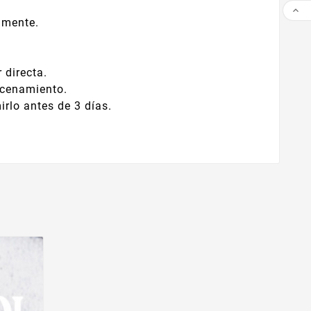

amente.
 directa.
acenamiento.
irlo antes de 3 días.