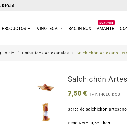
A RIOJA
RIOJAWINE
PRODUCTOS
VINOTECA
BAG IN BOX
AMANTE
CO
Inicio
Embutidos Artesanales
Salchichón Artesano Ext
Salchichón Arte
7,50 €
IMP. INCLUIDOS
Sarta de salchichón artesano
Peso Neto: 0,550 kgs