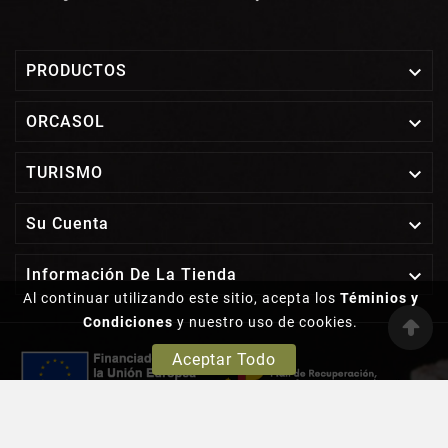

PRODUCTOS

ORCASOL

TURISMO

Su Cuenta

Información De La Tienda
Al continuar utilizando este sitio, acepta los
Téminios y
Condiciones
y nuestro uso de cookies.
Aceptar Todo
© Orcasol - Desarrollado Por Amunidex. S.L.