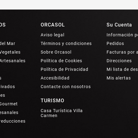
OS
ORCASOL
Su Cuenta
Aviso legal
Información p
del Mar
Términos y condiciones
Pedidos
Vegetales
Sobre Orcasol
Facturas por 
Artesanales
Política de Cookies
Direcciones
Política de Privacidad
Mi lista de de
s
Accesibilidad
Mis alertas
rivados
Contacte con nosotros
tes
TURISMO
 Gourmet
Casa Turística Villa
esanales
Carmen
 reducciones