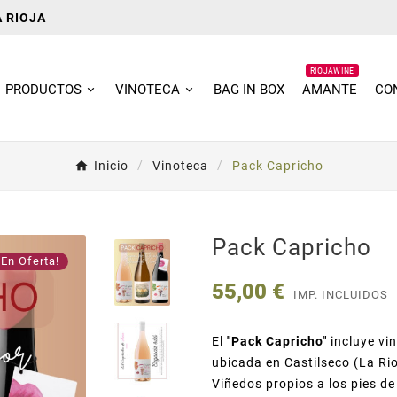
A RIOJA
RIOJAWINE
PRODUCTOS
VINOTECA
BAG IN BOX
AMANTE
CO
Inicio
Vinoteca
Pack Capricho
Pack Capricho
¡En Oferta!
55,00 €
IMP. INCLUIDOS
El
"Pack Capricho"
incluye vi
ubicada en Castilseco (La Rio
Viñedos propios a los pies d