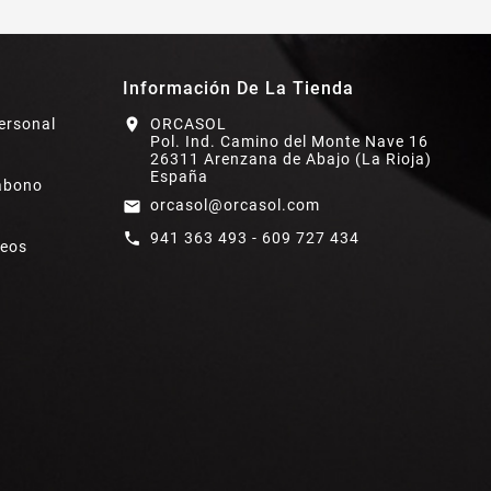
Información De La Tienda
ersonal
location_on
ORCASOL
Pol. Ind. Camino del Monte Nave 16
26311 Arenzana de Abajo (La Rioja)
España
abono
orcasol@orcasol.com
email
941 363 493 - 609 727 434
call
seos