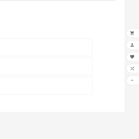





n